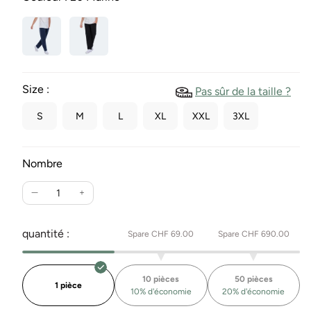
Size :
Pas sûr de la taille ?
S
M
L
XL
XXL
3XL
Nombre
Réduire
Augmente
la
la
quantité
quantité
quantité :
Spare CHF 69.00
Spare CHF 690.00
pour
pour
le
le
pantalon
pantalon
10 pièces
50 pièces
de
de
1 pièce
10% d'économie
20% d'économie
jogging
jogging