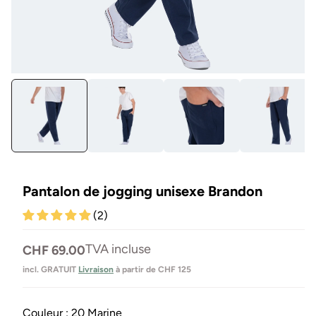
Ouvrir
Ou
le
le
média
mé
1
2
en
en
modal
mo
Pantalon de jogging unisexe Brandon
(2)
Prix
TVA incluse
CHF 69.00
normal
incl. GRATUIT
Livraison
à partir de CHF 125
Couleur :
20 Marine