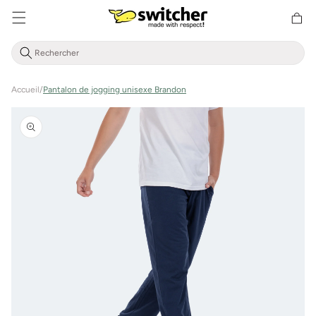
Aller
Panier
directement
d'achat
au contenu
Accueil
/
Pantalon de jogging unisexe Brandon
Aller à
l'information
sur le
produit