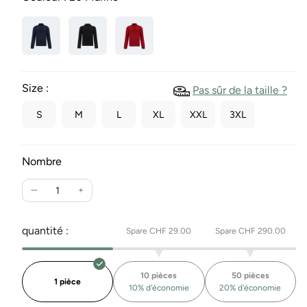
Size :
Pas sûr de la taille ?
S
M
L
XL
XXL
3XL
Nombre
Réduire
Augmente
la
la
quantité
quantité
quantité :
Spare CHF 29.00
Spare CHF 290.00
pour
pour
Snap-
le
T
pull
10 pièces
50 pièces
Pull
polaire
1 pièce
10% d'économie
20% d'économie
polaire
unisexe