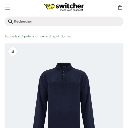
Aller
Panier
directement
d'achat
au contenu
Accueil
/
Pull polaire unisexe Snap-T Bormio
Aller à
l'information
sur le
produit