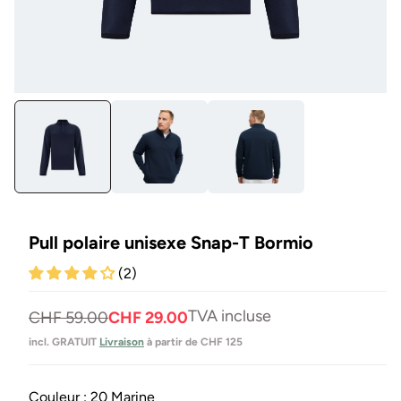
Ouvrir
Ou
le
le
média
mé
1
2
en
en
modal
mo
Pull polaire unisexe Snap-T Bormio
(2)
TVA incluse
Prix
Prix
CHF 59.00
CHF 29.00
normal
de
incl. GRATUIT
Livraison
à partir de CHF 125
vente
Couleur :
20 Marine