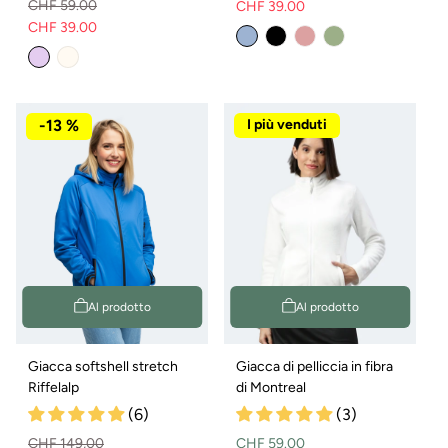
CHF 59.00
CHF 39.00
Prezzo
Prezzo
CHF 39.00
Prezzo
Prezzo
normale
di
Variante
normale
di
vendita
esaurita
vendita
o
non
disponibile
-13 %
I più venduti
Al prodotto
Al prodotto
Giacca softshell stretch
Giacca di pelliccia in fibra
Riffelalp
di Montreal
(6)
(3)
Prezzo
CHF 149,00
CHF 59.00