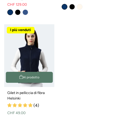
CHF 129.00
normale
Prezzo
Prezzo
normale
di
vendita
I più venduti
Al prodotto
Gilet in pelliccia di fibra
Helsinki
(4)
Prezzo
CHF 49.00