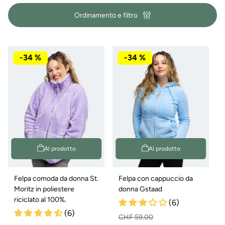
i
Ordinamento e filtro
a
:
-34 %
-34 %
Al prodotto
Al prodotto
Felpa comoda da donna St.
Felpa con cappuccio da
Moritz in poliestere
donna Gstaad
riciclato al 100%.
(6)
(6)
CHF 59.00