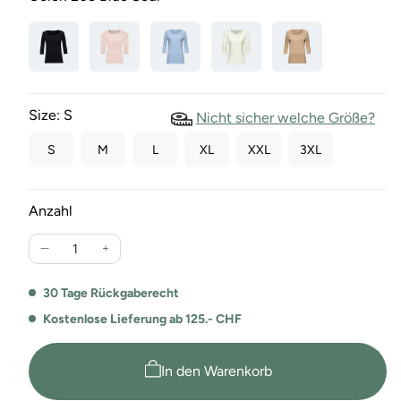
Size:
S
Nicht sicher welche Größe?
S
M
L
XL
XXL
3XL
Anzahl
Verringere
Erhöhe
die
die
Menge
Menge
30 Tage Rückgaberecht
für
für
Kostenlose Lieferung ab 125.- CHF
Yasmin
Yasmin
Damen
Damen
Basic
Basic
In den Warenkorb
T-
T-