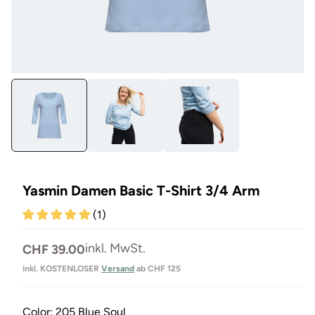
Medien
Me
1
2
in
in
Modal
Mo
öffnen
öf
Yasmin Damen Basic T-Shirt 3/4 Arm
(1)
Normaler
inkl. MwSt.
CHF 39.00
Preis
inkl. KOSTENLOSER
Versand
ab CHF 125
Color:
205 Blue Soul