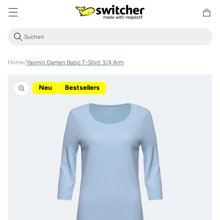
Direkt
zum
Warenkor
Inhalt
Home
/
Yasmin Damen Basic T-Shirt 3/4 Arm
Zu
Produktinformationen
Neu
Bestsellers
springen