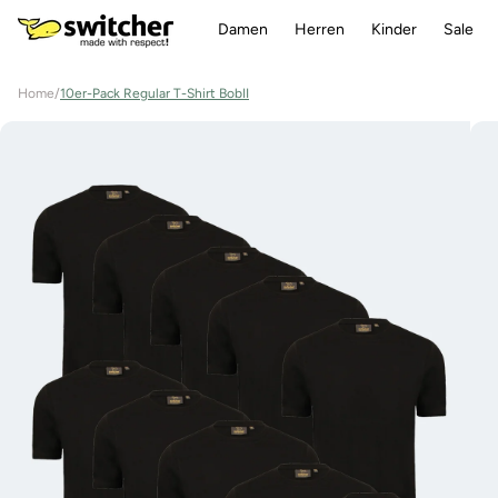
Direkt
zum
Damen
Herren
Kinder
Sale
Inhalt
Home
/
10er-Pack Regular T-Shirt BobII
Zu
Produktinformationen
springen