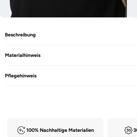
Medien
Me
7
8
in
in
Modal
Mo
Beschreibung
öffnen
öff
Materialhinweis
Pflegehinweis
100% Nachhaltige Materialien
3