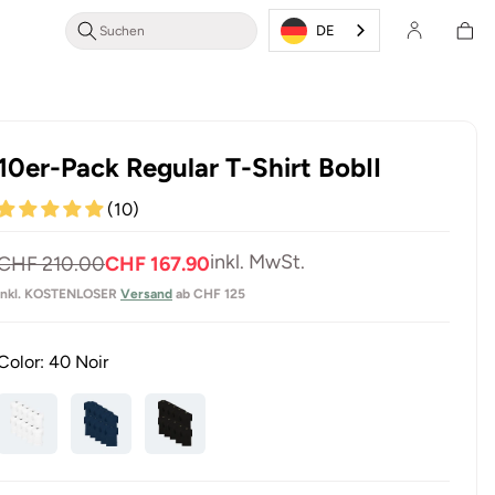
Login/Registrieren
Warenkor
DE
10er-Pack Regular T-Shirt BobII
(10)
Normaler
Verkaufspreis
inkl. MwSt.
CHF 210.00
CHF 167.90
Preis
inkl. KOSTENLOSER
Versand
ab CHF 125
Color:
40 Noir