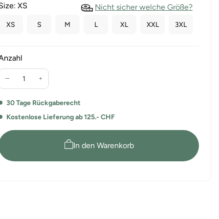
Size:
XS
Nicht sicher welche Größe?
XS
S
M
L
XL
XXL
3XL
Anzahl
Verringere
Erhöhe
die
die
Menge
Menge
30 Tage Rückgaberecht
für
für
Kostenlose Lieferung ab 125.- CHF
10er-
10er-
Pack
Pack
Regular
Regular
In den Warenkorb
T-
T-
Shirt
Shirt
BobII
BobII