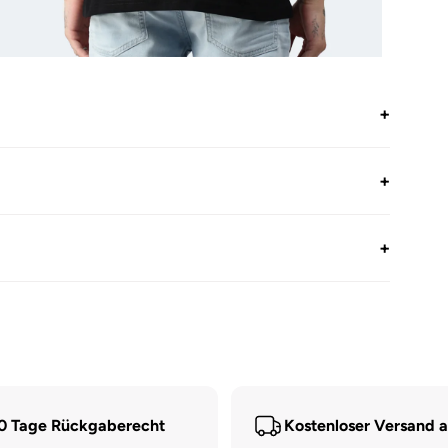
dien
dal
+
nen
+
+
0 Tage Rückgaberecht
Kostenloser Versand 