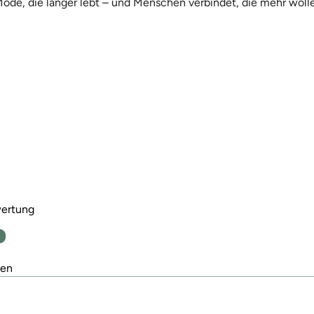
Mode, die länger lebt – und Menschen verbindet, die mehr wolle
wertung
n
den