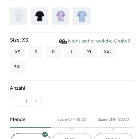
Size:
XS
Nicht sicher welche Größe?
XS
S
M
L
XL
XXL
3XL
Anzahl
Verringere
Erhöhe
die
die
Menge
Menge
Menge:
Spare CHF 19.00
Spare CHF 190.00
für
für
Oversized
Oversized
Bio
Bio