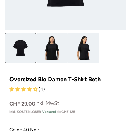
Medien
Me
1
10
in
in
Modal
Mo
öffnen
öf
Oversized Bio Damen T-Shirt Beth
(4)
Normaler
inkl. MwSt.
CHF 29.00
Preis
inkl. KOSTENLOSER
Versand
ab CHF 125
Color:
40 Noir