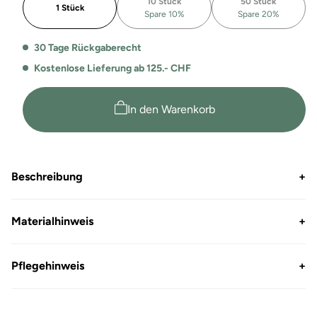
10 Stück
50 Stück
Damen
Damen
1 Stück
Spare 10%
Spare 20%
T-
T-
Shirt
Shirt
30 Tage Rückgaberecht
Beth
Beth
Kostenlose Lieferung ab 125.- CHF
In den Warenkorb
Beschreibung
+
Materialhinweis
+
Pflegehinweis
+