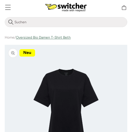
Direkt
zum
Warenkor
Inhalt
Home
/
Oversized Bio Damen T-Shirt Beth
Zu
Produktinformationen
Neu
springen