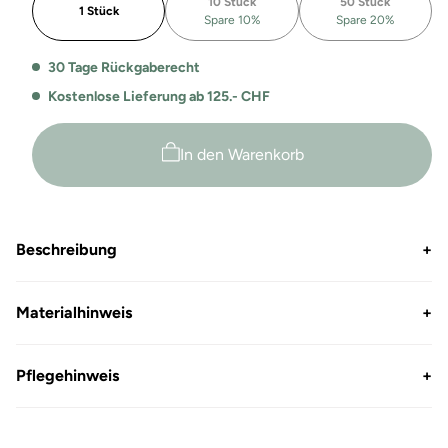
10 Stück
50 Stück
mit
mit
1 Stück
Spare 10%
Spare 20%
Elasthan
Elasthan
Ben
Ben
30 Tage Rückgaberecht
Kostenlose Lieferung ab 125.- CHF
In den Warenkorb
Beschreibung
+
Materialhinweis
+
Pflegehinweis
+