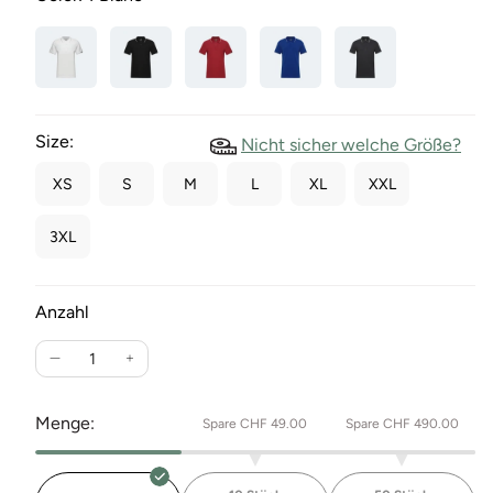
Size:
Nicht sicher welche Größe?
XS
S
M
L
XL
XXL
3XL
Anzahl
Verringere
Erhöhe
die
die
Menge
Menge
Menge:
Spare CHF 49.00
Spare CHF 490.00
für
für
Contrast
Contrast
Polo
Polo