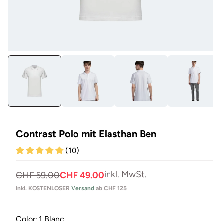
Medien
Me
1
7
in
in
Modal
Mo
öffnen
öf
Contrast Polo mit Elasthan Ben
(10)
inkl. MwSt.
Normaler
Verkaufspreis
CHF 59.00
CHF 49.00
Preis
inkl. KOSTENLOSER
Versand
ab CHF 125
Color:
1 Blanc