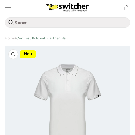
Direkt
zum
Warenkor
Inhalt
Home
/
Contrast Polo mit Elasthan Ben
Zu
Produktinformationen
Neu
springen