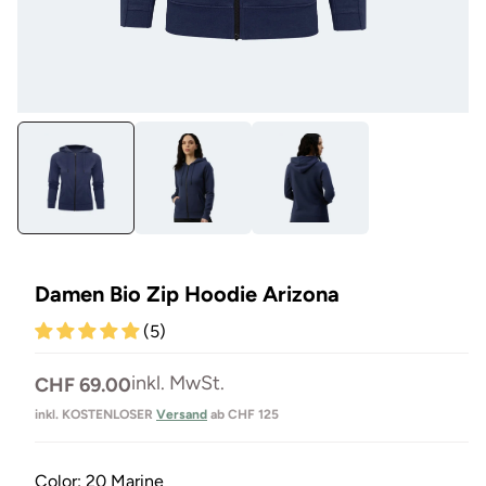
Medien
Me
1
5
in
in
Modal
Mo
öffnen
öf
Damen Bio Zip Hoodie Arizona
(5)
Normaler
inkl. MwSt.
CHF 69.00
Preis
inkl. KOSTENLOSER
Versand
ab CHF 125
Color:
20 Marine