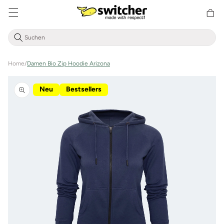
Direkt
zum
Warenkor
Inhalt
Home
/
Damen Bio Zip Hoodie Arizona
Zu
Produktinformationen
Neu
Bestsellers
springen