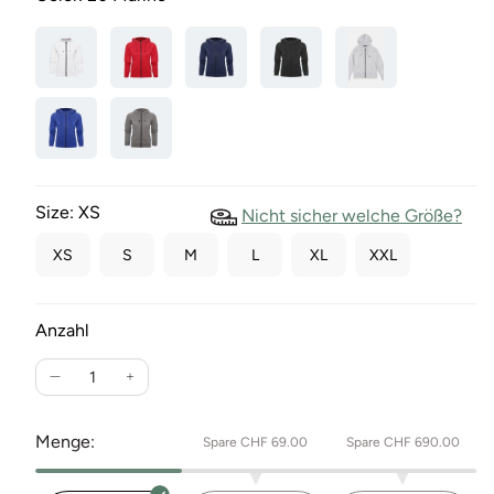
Size:
XS
Nicht sicher welche Größe?
XS
S
M
L
XL
XXL
Anzahl
Verringere
Erhöhe
die
die
Menge
Menge
Menge:
Spare CHF 69.00
Spare CHF 690.00
für
für
Damen
Damen