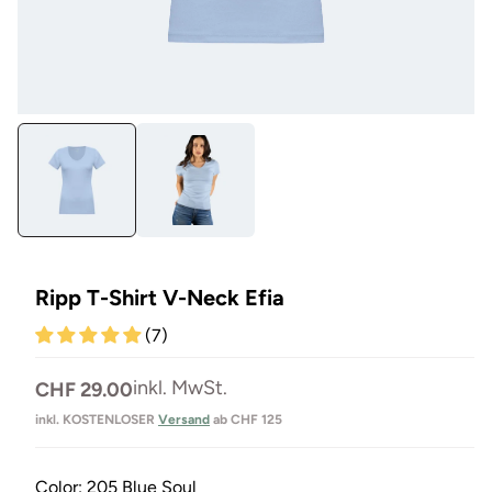
Medien
Me
1
7
in
in
Modal
Mo
öffnen
öf
Ripp T-Shirt V-Neck Efia
(7)
Normaler
inkl. MwSt.
CHF 29.00
Preis
inkl. KOSTENLOSER
Versand
ab CHF 125
Color:
205 Blue Soul