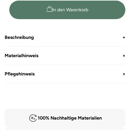
T-
T-
Shirt
Shirt
In den Warenkorb
V-
V-
Neck
Neck
Efia
Efia
Beschreibung
+
Materialhinweis
+
Pflegehinweis
+
100% Nachhaltige Materialien