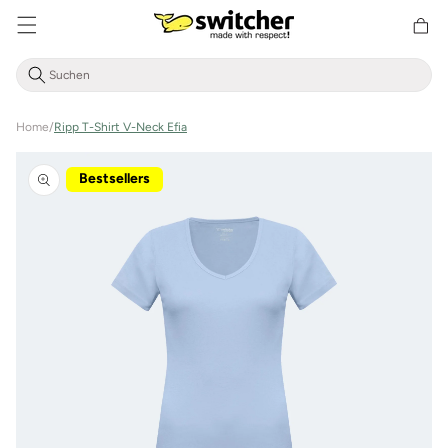
Direkt
zum
Warenkor
Inhalt
Home
/
Ripp T-Shirt V-Neck Efia
Zu
Produktinformationen
Bestsellers
springen