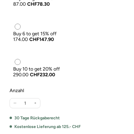
87.00
CHF78.30
Buy 6 to get 15% off
174.00
CHF147.90
Buy 10 to get 20% off
290.00
CHF232.00
Anzahl
Verringere
Erhöhe
die
die
Menge
Menge
30 Tage Rückgaberecht
für
für
Kostenlose Lieferung ab 125.- CHF
Ripp
Ripp