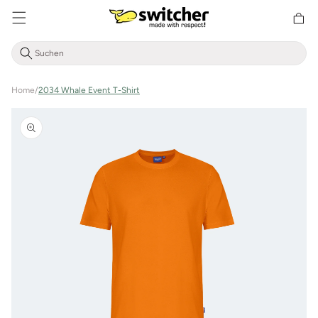
Direkt
zum
Warenkor
Inhalt
Home
/
2034 Whale Event T-Shirt
Zu
Produktinformationen
springen