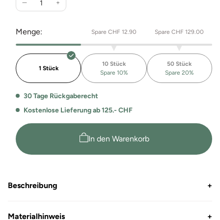
Verringere
Erhöhe
die
die
Menge
Menge
Menge:
Spare CHF 12.90
Spare CHF 129.00
für
für
2034
2034
Whale
Whale
10 Stück
50 Stück
Event
Event
1 Stück
Spare 10%
Spare 20%
T-
T-
Shirt
Shirt
30 Tage Rückgaberecht
Kostenlose Lieferung ab 125.- CHF
In den Warenkorb
Beschreibung
+
Materialhinweis
+