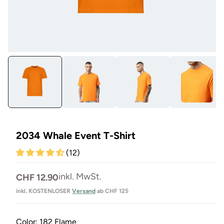
Medien
Me
1
12
in
in
Modal
Mo
öffnen
öf
2034 Whale Event T-Shirt
(12)
Normaler
inkl. MwSt.
CHF 12.90
Preis
inkl. KOSTENLOSER
Versand
ab CHF 125
Color:
182 Flame