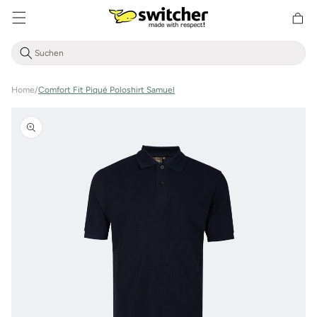
Direkt
zum
Warenkor
Inhalt
Home
/
Comfort Fit Piqué Poloshirt Samuel
Zu
Produktinformationen
springen