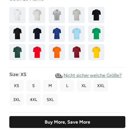
Size:
XS
Nicht sicher welche Größe?
XS
S
M
L
XL
XXL
3XL
4XL
5XL
Buy More, Save More