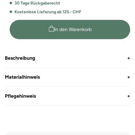
Menge
Menge
30 Tage Rückgaberecht
für
für
Kostenlose Lieferung ab 125.- CHF
Comfort
Comfort
Fit
Fit
Piqué
Piqué
In den Warenkorb
Poloshirt
Poloshirt
Samuel
Samuel
Beschreibung
+
Materialhinweis
+
Pflegehinweis
+