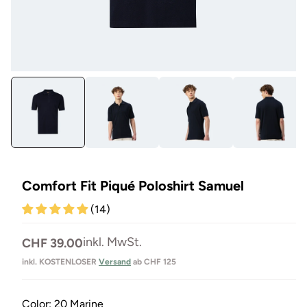
Medien
Me
1
31
in
in
Modal
Mo
öffnen
öf
Comfort Fit Piqué Poloshirt Samuel
(14)
Normaler
inkl. MwSt.
CHF 39.00
Preis
inkl. KOSTENLOSER
Versand
ab CHF 125
Color:
20 Marine