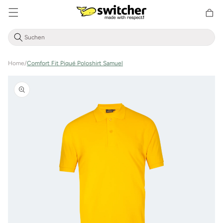
Direkt
zum
Warenkor
Inhalt
Home
/
Comfort Fit Piqué Poloshirt Samuel
Zu
Produktinformationen
springen