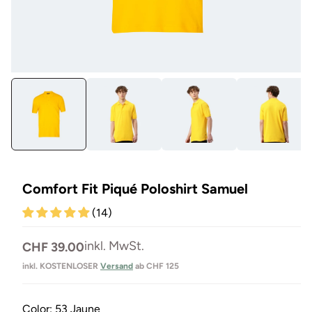
Medien
Me
1
27
in
in
Modal
Mo
öffnen
öf
Comfort Fit Piqué Poloshirt Samuel
(14)
Normaler
inkl. MwSt.
CHF 39.00
Preis
inkl. KOSTENLOSER
Versand
ab CHF 125
Color:
53 Jaune