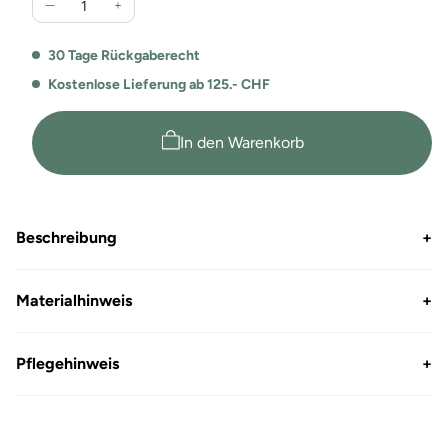
Verringere
Erhöhe
die
die
Menge
Menge
30 Tage Rückgaberecht
für
für
Kostenlose Lieferung ab 125.- CHF
Comfort
Comfort
Fit
Fit
Piqué
Piqué
In den Warenkorb
Poloshirt
Poloshirt
Samuel
Samuel
Beschreibung
+
Materialhinweis
+
Pflegehinweis
+