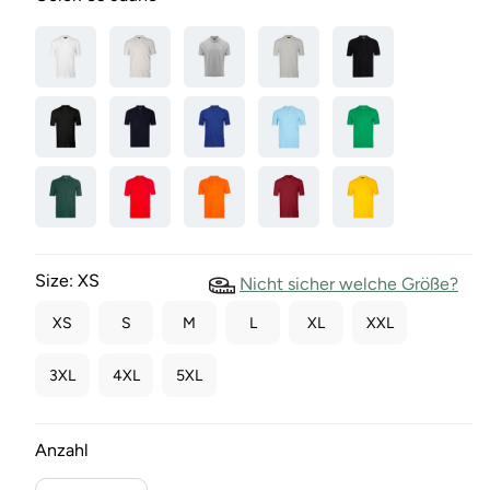
Size:
XS
Nicht sicher welche Größe?
XS
S
M
L
XL
XXL
3XL
4XL
5XL
Anzahl