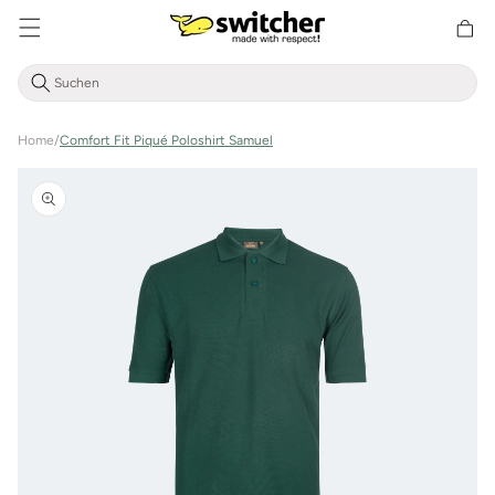
Direkt
zum
Warenkor
Inhalt
Home
/
Comfort Fit Piqué Poloshirt Samuel
Zu
Produktinformationen
springen