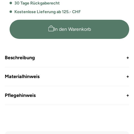
Menge
Menge
30 Tage Rückgaberecht
für
für
Kostenlose Lieferung ab 125.- CHF
Comfort
Comfort
Fit
Fit
Piqué
Piqué
In den Warenkorb
Poloshirt
Poloshirt
Samuel
Samuel
Beschreibung
+
Materialhinweis
+
Pflegehinweis
+