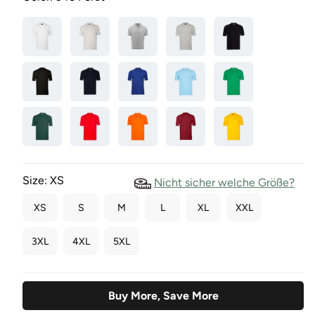
Size:
XS
Nicht sicher welche Größe?
XS
S
M
L
XL
XXL
3XL
4XL
5XL
Buy More, Save More