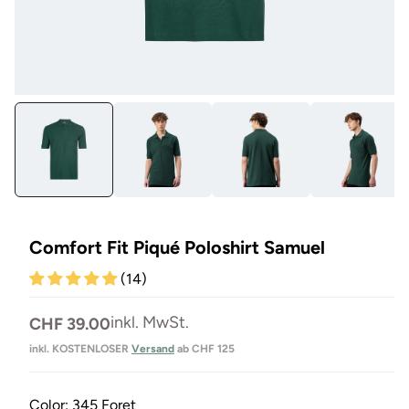
Medien
Me
1
17
in
in
Modal
Mo
öffnen
öf
Comfort Fit Piqué Poloshirt Samuel
(14)
Normaler
inkl. MwSt.
CHF 39.00
Preis
inkl. KOSTENLOSER
Versand
ab CHF 125
Color:
345 Foret