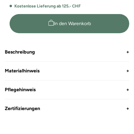
für
für
Kostenlose Lieferung ab 125.- CHF
Premium
Premium
Hoodie
Hoodie
Ohio
Ohio
In den Warenkorb
Beschreibung
+
Materialhinweis
+
Pflegehinweis
+
Zertifizierungen
+