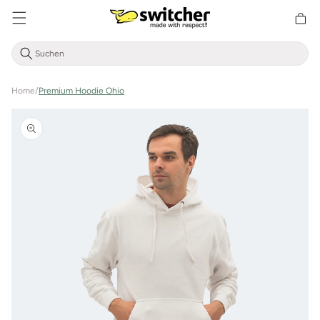
Direkt
zum
Warenkor
Inhalt
Home
/
Premium Hoodie Ohio
Zu
Produktinformationen
springen