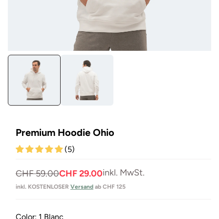
Medien
Me
1
3
in
in
Modal
Mo
öffnen
öf
Premium Hoodie Ohio
(5)
inkl. MwSt.
Normaler
Verkaufspreis
CHF 59.00
CHF 29.00
Preis
inkl. KOSTENLOSER
Versand
ab CHF 125
Color:
1 Blanc