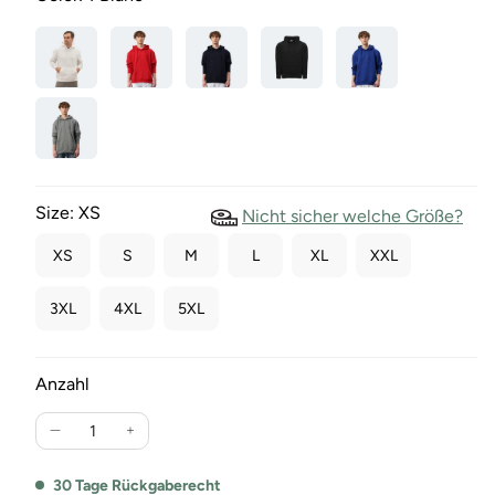
Size:
XS
Nicht sicher welche Größe?
XS
S
M
L
XL
XXL
3XL
4XL
5XL
Anzahl
Verringere
Erhöhe
die
die
Menge
Menge
30 Tage Rückgaberecht