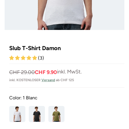
Medien
1
in
Modal
Slub T-Shirt Damon
öffnen
(3)
inkl. MwSt.
Normaler
Verkaufspreis
CHF 29.00
CHF 9.90
Preis
inkl. KOSTENLOSER
Versand
ab CHF 125
Color:
1 Blanc