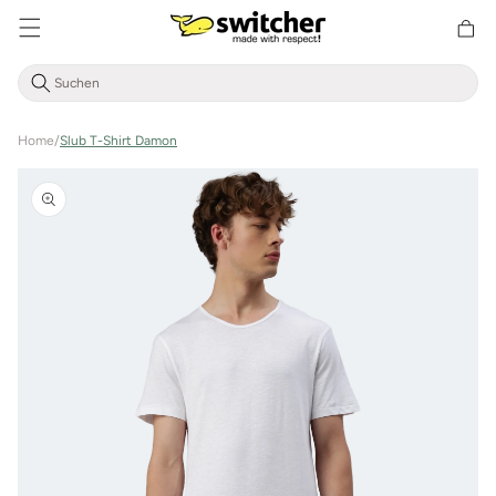
Direkt
zum
Warenkor
Inhalt
Home
/
Slub T-Shirt Damon
Zu
Produktinformationen
springen