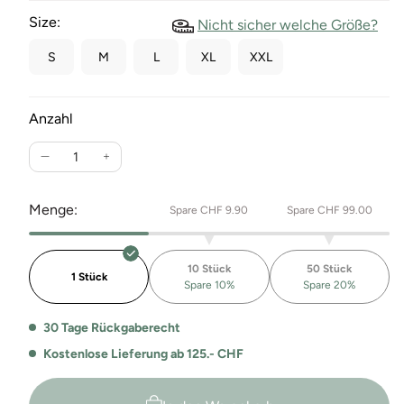
Size:
Nicht sicher welche Größe?
S
M
L
XL
XXL
Anzahl
Verringere
Erhöhe
die
die
Menge
Menge
Menge:
Spare CHF 9.90
Spare CHF 99.00
für
für
Slub
Slub
T-
T-
10 Stück
50 Stück
Shirt
Shirt
1 Stück
Spare 10%
Spare 20%
Damon
Damon
30 Tage Rückgaberecht
Kostenlose Lieferung ab 125.- CHF