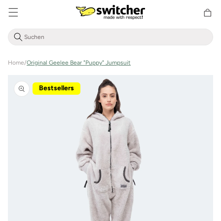
Direkt
zum
Warenkor
Inhalt
Home
/
Original Geelee Bear "Puppy" Jumpsuit
Zu
Produktinformationen
Bestsellers
springen