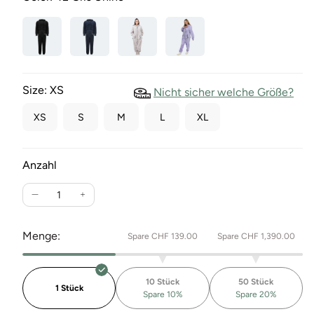
Size:
XS
Nicht sicher welche Größe?
XS
S
M
L
XL
Anzahl
Verringere
Erhöhe
die
die
Menge
Menge
Menge:
Spare CHF 139.00
Spare CHF 1,390.00
für
für
Original
Original
Geelee
Geelee
10 Stück
50 Stück
Bear
Bear
1 Stück
Spare 10%
Spare 20%
&quot;Puppy&quot;
&quot;Puppy&quot;