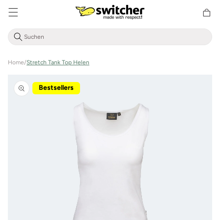
Direkt
zum
Warenkor
Inhalt
Home
/
Stretch Tank Top Helen
Zu
Produktinformationen
Bestsellers
springen