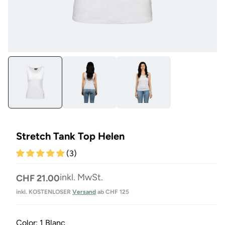
Medien
Me
1
3
in
in
Modal
Mo
öffnen
öf
Stretch Tank Top Helen
(3)
Normaler
inkl. MwSt.
CHF 21.00
Preis
inkl. KOSTENLOSER
Versand
ab CHF 125
Color:
1 Blanc