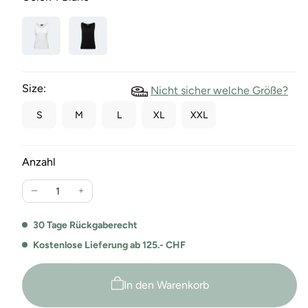
Size:
Nicht sicher welche Größe?
S
M
L
XL
XXL
Anzahl
Verringere
Erhöhe
die
die
Menge
Menge
30 Tage Rückgaberecht
für
für
Kostenlose Lieferung ab 125.- CHF
Stretch
Stretch
Tank
Tank
Top
Top
In den Warenkorb
Helen
Helen