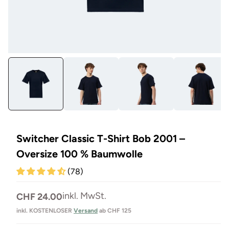
Medien
Me
1
13
in
in
Modal
Mo
öffnen
öf
Switcher Classic T-Shirt Bob 2001 –
Oversize 100 % Baumwolle
(78)
Normaler
inkl. MwSt.
CHF 24.00
Preis
inkl. KOSTENLOSER
Versand
ab CHF 125