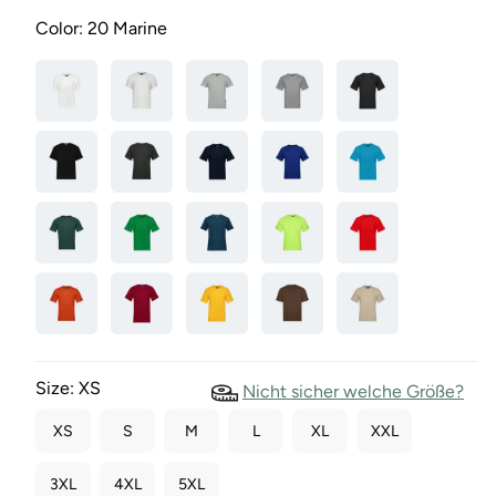
Color:
20 Marine
Size:
XS
Nicht sicher welche Größe?
XS
S
M
L
XL
XXL
3XL
4XL
5XL