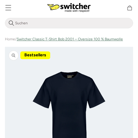
Direkt
zum
Warenkor
Inhalt
Home
/
Switcher Classic T-Shirt Bob 2001 – Oversize 100 % Baumwolle
Zu
Produktinformationen
Bestsellers
springen