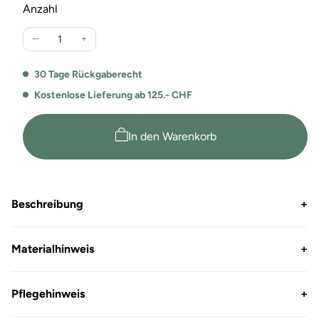
Anzahl
Verringere
Erhöhe
die
die
Menge
Menge
30 Tage Rückgaberecht
für
für
Kostenlose Lieferung ab 125.- CHF
Switcher
Switcher
Classic
Classic
T-
T-
In den Warenkorb
Shirt
Shirt
Bob
Bob
2001
2001
–
–
Beschreibung
+
Oversize
Oversize
100
100
%
%
Materialhinweis
+
Baumwolle
Baumwolle
Pflegehinweis
+