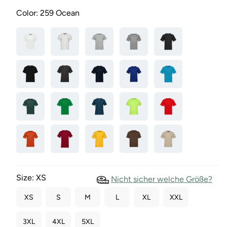
Color:
259 Ocean
Size:
XS
Nicht sicher welche Größe?
XS
S
M
L
XL
XXL
3XL
4XL
5XL