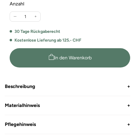
Anzahl
Verringere
Erhöhe
die
die
Menge
Menge
30 Tage Rückgaberecht
für
für
Kostenlose Lieferung ab 125.- CHF
Switcher
Switcher
Classic
Classic
T-
T-
In den Warenkorb
Shirt
Shirt
Bob
Bob
2001
2001
–
–
Beschreibung
+
Oversize
Oversize
100
100
%
%
Materialhinweis
+
Baumwolle
Baumwolle
Pflegehinweis
+