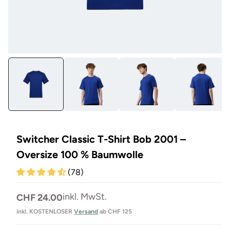
Medien
Me
1
33
in
in
Modal
Mo
öffnen
öf
Switcher Classic T-Shirt Bob 2001 –
Oversize 100 % Baumwolle
(78)
Normaler
inkl. MwSt.
CHF 24.00
Preis
inkl. KOSTENLOSER
Versand
ab CHF 125