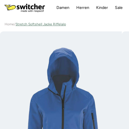
Direkt
zum
Damen
Herren
Kinder
Sale
Inhalt
Home
/
Stretch Softshell Jacke Riffelalp
Zu
Produktinformationen
springen