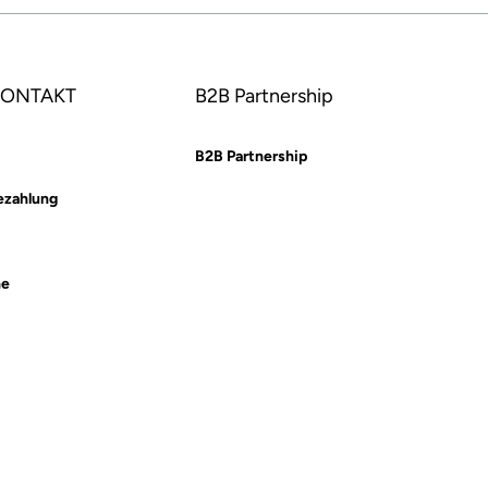
 KONTAKT
B2B Partnership
B2B Partnership
ezahlung
he