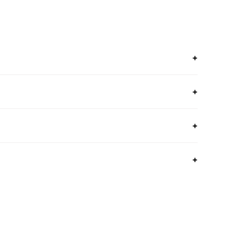
+
+
+
+