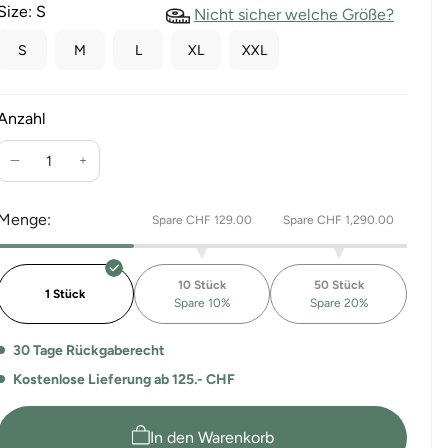
Size:
S
Nicht sicher welche Größe?
S
M
L
XL
XXL
Anzahl
Verringere
Erhöhe
die
die
Menge
Menge
Menge:
Spare CHF 129.00
Spare CHF 1,290.00
für
für
Stretch
Stretch
Softshell
Softshell
10 Stück
50 Stück
Jacke
Jacke
1 Stück
Spare 10%
Spare 20%
Riffelalp
Riffelalp
30 Tage Rückgaberecht
Kostenlose Lieferung ab 125.- CHF
In den Warenkorb