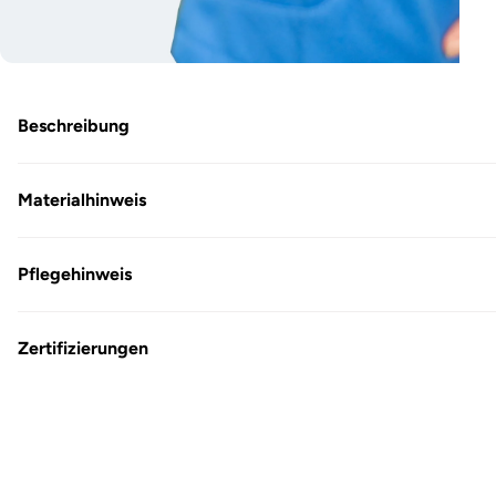
Medien
5
in
Modal
Beschreibung
öffnen
Materialhinweis
Pflegehinweis
Zertifizierungen