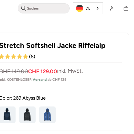
Login/Registrieren
Warenkor
DE
Stretch Softshell Jacke Riffelalp
(6)
Normaler
Verkaufspreis
inkl. MwSt.
CHF 149.00
CHF 129.00
Preis
inkl. KOSTENLOSER
Versand
ab CHF 125
Color:
269 Abyss Blue