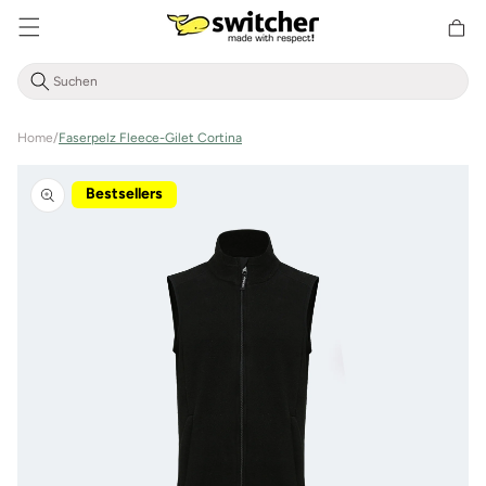
Direkt
zum
Warenkor
Inhalt
Home
/
Faserpelz Fleece-Gilet Cortina
Zu
Produktinformationen
Bestsellers
springen