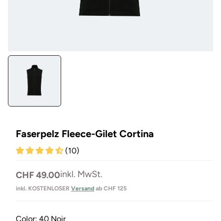
Medien
1
in
Modal
öffnen
Faserpelz Fleece-Gilet Cortina
(10)
Normaler
inkl. MwSt.
CHF 49.00
Preis
inkl. KOSTENLOSER
Versand
ab CHF 125
Color:
40 Noir