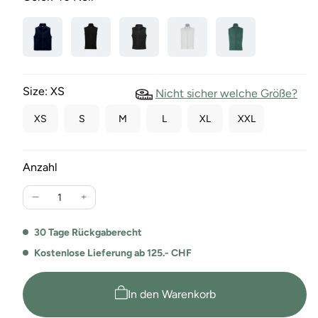
Size:
XS
Nicht sicher welche Größe?
XS
S
M
L
XL
XXL
Anzahl
Verringere
Erhöhe
die
die
Menge
Menge
30 Tage Rückgaberecht
für
für
Kostenlose Lieferung ab 125.- CHF
Faserpelz
Faserpelz
Fleece-
Fleece-
Gilet
Gilet
In den Warenkorb
Cortina
Cortina