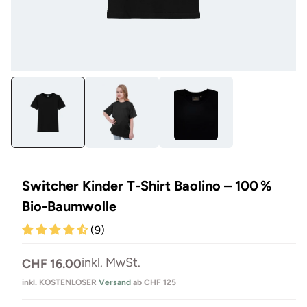
Medien
Me
1
12
in
in
Modal
Mo
öffnen
öf
Switcher Kinder T-Shirt Baolino – 100 %
Bio-Baumwolle
(9)
Normaler
inkl. MwSt.
CHF 16.00
Preis
inkl. KOSTENLOSER
Versand
ab CHF 125