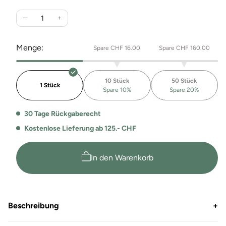
Verringere
Erhöhe
die
die
Menge
Menge
Menge:
Spare CHF 16.00
Spare CHF 160.00
für
für
Switcher
Switcher
Kinder
Kinder
10 Stück
50 Stück
T-
T-
1 Stück
Spare 10%
Spare 20%
Shirt
Shirt
Baolino
Baolino
30 Tage Rückgaberecht
–
–
100 %
100 %
Kostenlose Lieferung ab 125.- CHF
Bio-
Bio-
Baumwolle
Baumwolle
In den Warenkorb
Beschreibung
+