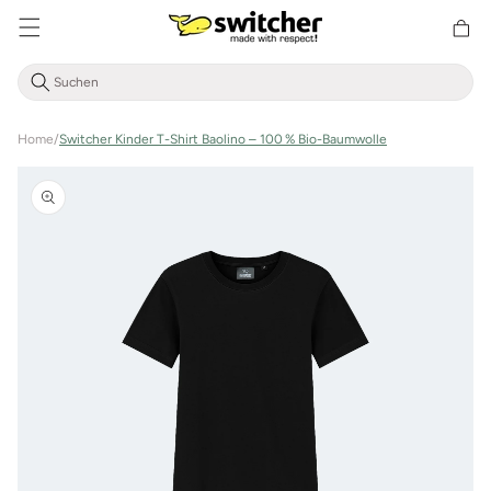
Direkt
zum
Warenkor
Inhalt
Home
/
Switcher Kinder T-Shirt Baolino – 100 % Bio-Baumwolle
Zu
Produktinformationen
springen