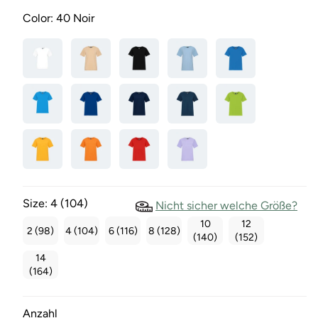
Color:
40 Noir
Size:
4 (104)
Nicht sicher welche Größe?
10
12
2 (98)
4 (104)
6 (116)
8 (128)
(140)
(152)
14
(164)
Anzahl