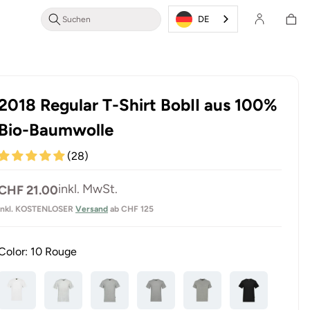
Login/Registrieren
Warenkor
DE
2018 Regular T-Shirt BobII aus 100%
Bio-Baumwolle
(28)
Normaler
inkl. MwSt.
CHF 21.00
Preis
inkl. KOSTENLOSER
Versand
ab CHF 125
Color:
10 Rouge