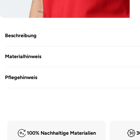
Medien
47
in
Modal
Beschreibung
öffnen
Materialhinweis
Pflegehinweis
100% Nachhaltige Materialien
3