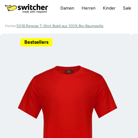
Direkt
zum
Damen
Herren
Kinder
Sale
Inhalt
Home
/
2018 Regular T-Shirt BobII aus 100% Bio-Baumwolle
Zu
Produktinformationen
Bestsellers
springen