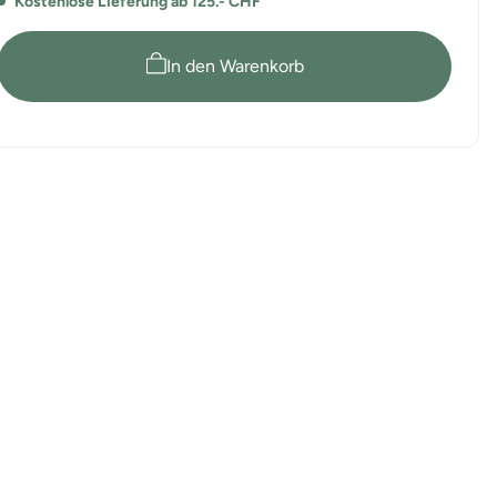
Kostenlose Lieferung ab 125.- CHF
2018
2018
Regular
Regular
T-
T-
In den Warenkorb
Shirt
Shirt
BobII
BobII
aus
aus
100%
100%
Bio-
Bio-
Baumwolle
Baumwolle