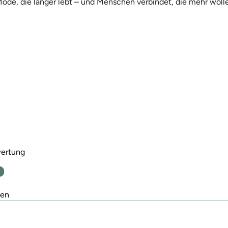
Mode, die länger lebt – und Menschen verbindet, die mehr wolle
wertung
n
den