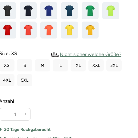
Size:
XS
Nicht sicher welche Größe?
XS
S
M
L
XL
XXL
3XL
4XL
5XL
Anzahl
Verringere
Erhöhe
die
die
Menge
Menge
30 Tage Rückgaberecht
für
für