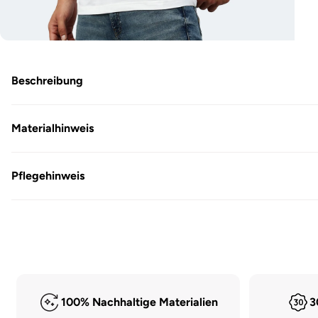
Medien
5
in
Modal
Beschreibung
öffnen
Materialhinweis
Pflegehinweis
100% Nachhaltige Materialien
3