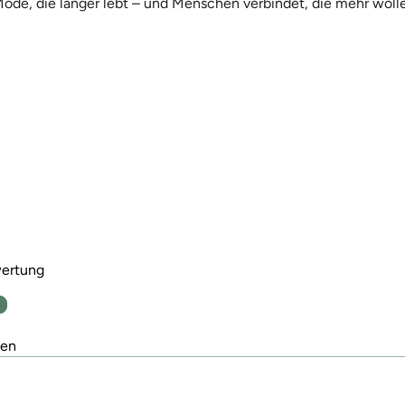
Mode, die länger lebt – und Menschen verbindet, die mehr wolle
wertung
n
den