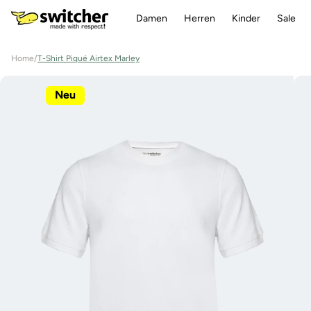
Direkt
zum
Damen
Herren
Kinder
Sale
Inhalt
Home
/
T-Shirt Piqué Airtex Marley
Zu
Produktinformationen
Neu
springen