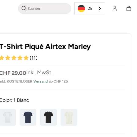
Login/Registrieren
Warenkor
DE
T-Shirt Piqué Airtex Marley
(11)
Normaler
inkl. MwSt.
CHF 29.00
Preis
inkl. KOSTENLOSER
Versand
ab CHF 125
Color:
1 Blanc