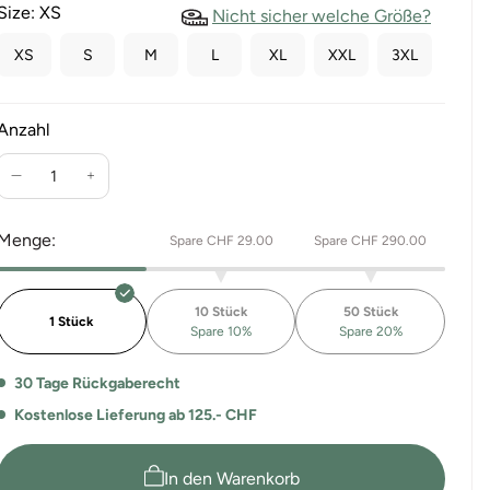
Size:
XS
Nicht sicher welche Größe?
XS
S
M
L
XL
XXL
3XL
Anzahl
Verringere
Erhöhe
die
die
Menge
Menge
Menge:
Spare CHF 29.00
Spare CHF 290.00
für
für
T-
T-
Shirt
Shirt
10 Stück
50 Stück
Piqué
Piqué
1 Stück
Spare 10%
Spare 20%
Airtex
Airtex
Marley
Marley
30 Tage Rückgaberecht
Kostenlose Lieferung ab 125.- CHF
In den Warenkorb