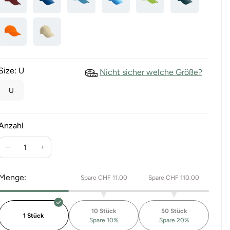
Size:
U
Nicht sicher welche Größe?
U
Anzahl
Verringere
Erhöhe
die
die
Menge
Menge
Menge:
Spare CHF 11.00
Spare CHF 110.00
für
für
Unisex
Unisex
Twill
Twill
10 Stück
50 Stück
Cap
Cap
1 Stück
Spare 10%
Spare 20%
Kennedy
Kennedy