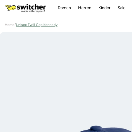
Direkt
zum
Damen
Herren
Kinder
Sale
Inhalt
Home
/
Unisex Twill Cap Kennedy
Zu
Produktinformationen
springen