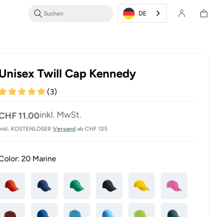
Login/Registrieren
Warenkor
DE
Unisex Twill Cap Kennedy
(3)
Normaler
inkl. MwSt.
CHF 11.00
Preis
inkl. KOSTENLOSER
Versand
ab CHF 125
Color:
20 Marine