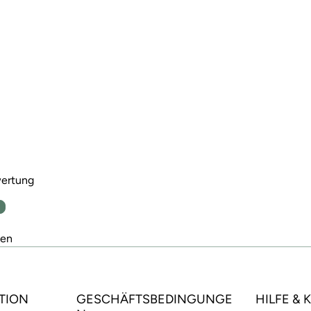
wertung
n
den
TION
GESCHÄFTSBEDINGUNGE
HILFE &