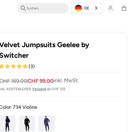
Login/Registrieren
Warenkor
DE
Velvet Jumpsuits Geelee by
Switcher
(3)
Normaler
Verkaufspreis
inkl. MwSt.
CHF 169.00
CHF 99.00
Preis
inkl. KOSTENLOSER
Versand
ab CHF 125
Color:
734 Violine