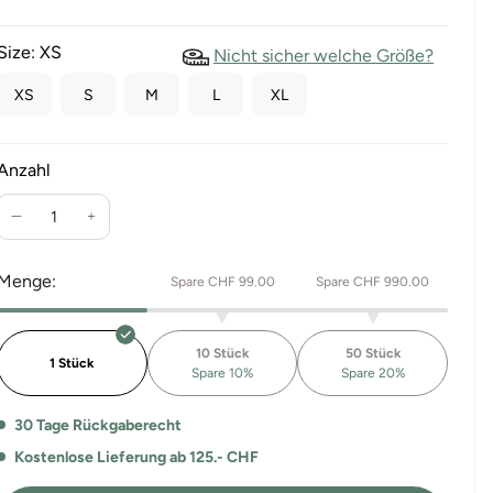
Size:
XS
Nicht sicher welche Größe?
XS
S
M
L
XL
Anzahl
Verringere
Erhöhe
die
die
Menge
Menge
Menge:
Spare CHF 99.00
Spare CHF 990.00
für
für
Velvet
Velvet
Jumpsuits
Jumpsuits
10 Stück
50 Stück
Geelee
Geelee
1 Stück
Spare 10%
Spare 20%
by
by
Switcher
Switcher
30 Tage Rückgaberecht
Kostenlose Lieferung ab 125.- CHF